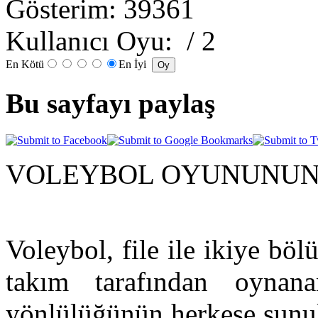
Gösterim: 39361
Kullanıcı Oyu:
/ 2
En Kötü
En İyi
Bu sayfayı paylaş
VOLEYBOL OYUNUNUN 
Voleybol, file ile ikiye bö
takım tarafından oyna
yönlülüğünün herkese sunul