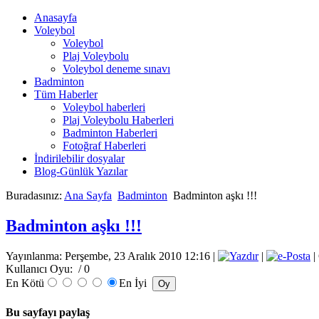
Anasayfa
Voleybol
Voleybol
Plaj Voleybolu
Voleybol deneme sınavı
Badminton
Tüm Haberler
Voleybol haberleri
Plaj Voleybolu Haberleri
Badminton Haberleri
Fotoğraf Haberleri
İndirilebilir dosyalar
Blog-Günlük Yazılar
Buradasınız:
Ana Sayfa
Badminton
Badminton aşkı !!!
Badminton aşkı !!!
Yayınlanma: Perşembe, 23 Aralık 2010 12:16
|
|
|
Kullanıcı Oyu:
/ 0
En Kötü
En İyi
Bu sayfayı paylaş