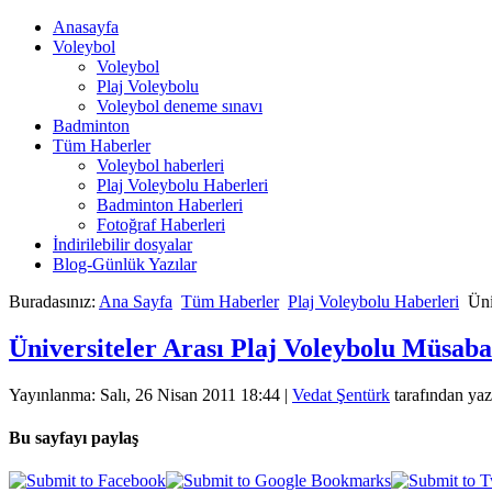
Anasayfa
Voleybol
Voleybol
Plaj Voleybolu
Voleybol deneme sınavı
Badminton
Tüm Haberler
Voleybol haberleri
Plaj Voleybolu Haberleri
Badminton Haberleri
Fotoğraf Haberleri
İndirilebilir dosyalar
Blog-Günlük Yazılar
Buradasınız:
Ana Sayfa
Tüm Haberler
Plaj Voleybolu Haberleri
Üni
Üniversiteler Arası Plaj Voleybolu Müsaba
Yayınlanma: Salı, 26 Nisan 2011 18:44
|
Vedat Şentürk
tarafından yazı
Bu sayfayı paylaş